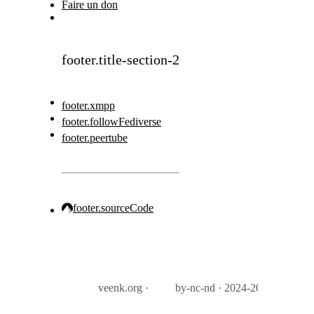
Faire un don
footer.title-section-2
footer.xmpp
footer.followFediverse
footer.peertube
footer.sourceCode
veenk.org ·
by-nc-nd · 2024-2026