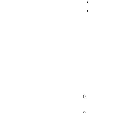
(
)
(
)